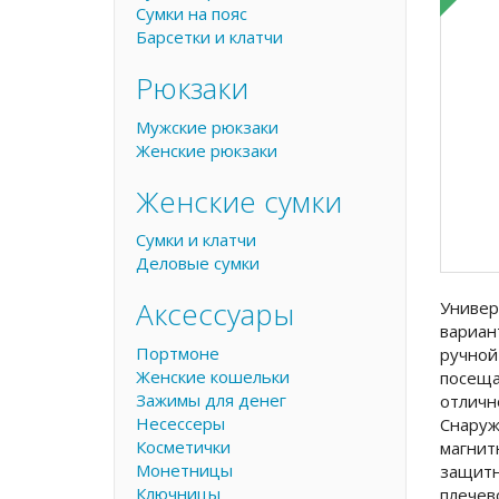
Сумки на пояс
Барсетки и клатчи
Рюкзаки
Мужские рюкзаки
Женские рюкзаки
Женские сумки
Сумки и клатчи
Деловые сумки
Аксессуары
Универ
вариан
Портмоне
ручной
Женские кошельки
посеща
Зажимы для денег
отличн
Несессеры
Снаруж
Косметички
магнит
Монетницы
защитн
Ключницы
плечев