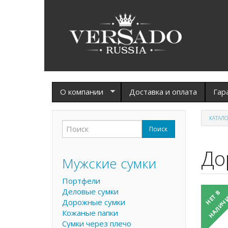
Перейти к основному содержанию
О компании
Доставка и оплата
Гар
КАТАЛО
Поиск
Форма поиска
Поиск
До
Мужские сумки
Портфели
Деловые сумки
Дорожные сумки
Кожаные папки
Сумки через плечо