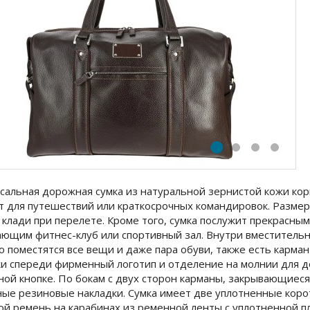
сальная дорожная сумка из натуральной зернистой кожи кор
т для путешествий или краткосрочных командировок. Размер
 клади при перелете. Кроме того, сумка послужит прекрасн
ющим фитнес-клуб или спортивный зал. Внутри вместительн
о поместятся все вещи и даже пара обуви, также есть карма
и спереди фирменный логотип и отделение на молнии для до
ной кнопке. По бокам с двух сторон карманы, закрывающиеся
ые резиновые накладки. Сумка имеет две уплотненные коро
ой ремень на карабинах из ременной ленты с уплотненной п