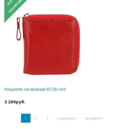
Кошелек на молнии B726 red
3 200руб.
1
2
3
следующая ›
последняя »