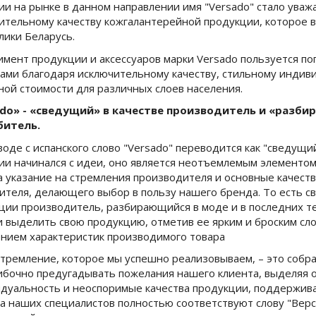
ии на рынке в данном направлении имя "Versado" стало уваж
ительному качеству кожгалантерейной продукции, которое в
лики Беларусь.
имент продукции и аксессуаров марки Versado пользуется поп
ами благодаря исключительному качеству, стильному индив
ной стоимости для различных слоев населения.
ado» - «сведущий» в качестве производитель и «разб
битель.
воде с испанского слово "Versado" переводится как "сведущ
ии начинался с идеи, оно является неотъемлемым элементом 
 а указание на стремления производителя и основные качес
ителя, делающего выбор в пользу нашего бренда. То есть с
ции производитель, разбирающийся в моде и в последних т
 выделить свою продукцию, отметив ее ярким и броским слов
нием характеристик производимого товара
тремление, которое мы успешно реализовываем, – это собра
бочно предугадывать пожелания нашего клиента, выделяя о
дуальность и неоспоримые качества продукции, поддержива
а наших специалистов полностью соответствуют слову "Верс