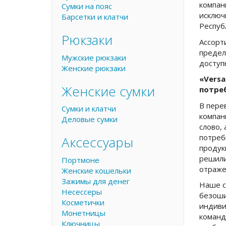
компан
Сумки на пояс
исключ
Барсетки и клатчи
Респуб
Рюкзаки
Ассорт
предел
Мужские рюкзаки
доступ
Женские рюкзаки
«Vers
Женские сумки
потре
В пере
Сумки и клатчи
компан
Деловые сумки
слово,
потреб
Аксессуары
продук
решили
Портмоне
отраже
Женские кошельки
Зажимы для денег
Наше с
Несессеры
безоши
Косметички
индиви
Монетницы
команд
Ключницы