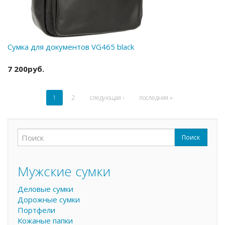
Сумка для документов VG465 black
7 200руб.
1
2
следующая ›
последняя »
Поиск
Форма поиска
Поиск
Мужские сумки
Деловые сумки
Дорожные сумки
Портфели
Кожаные папки