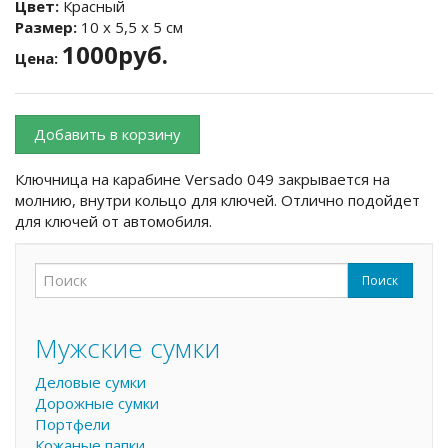
Цвет:
Красный
Размер:
10 х 5,5 х 5 см
1000руб.
Цена:
Добавить в корзину
Ключница на карабине Versado 049 закрывается на
молнию, внутри кольцо для ключей. Отлично подойдет
для ключей от автомобиля.
Поиск
Форма поиска
Поиск
Мужские сумки
Деловые сумки
Дорожные сумки
Портфели
Кожаные папки