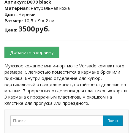
Артикул:
B879 black
Материал:
натуральная кожа
Цвет:
Чёрный
Размер:
10,5 х 9 х 2 см
3500руб.
Цена:
Добавить в корзину
Мужское кожаное мини-портмоне Versado компактного
размера. С легкостью поместится в кармане брюк или
пиджака. Внутри одно отделение для купюр,
вертикальный отсек для монет, потайное отделение на
молнии, 7 прорезных отделения для пластиковых карт и
3 кармана с прозрачным пластиковым окошком на
хлястике для пропуска или проездного.
Поиск
Форма поиска
Поиск