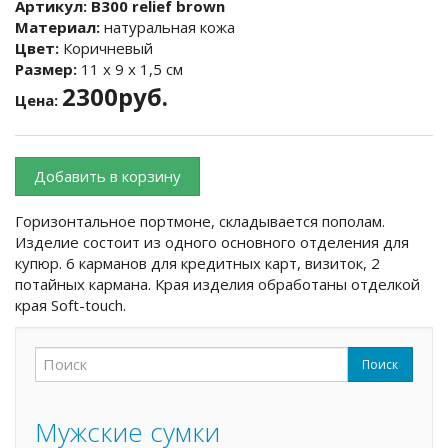
Артикул:
B300 relief brown
Материал:
натуральная кожа
Цвет:
Коричневый
Размер:
11 х 9 х 1,5 см
2300руб.
Цена:
Добавить в корзину
Горизонтальное портмоне, складывается пополам.
Изделие состоит из одного основного отделения для
купюр. 6 карманов для кредитных карт, визиток, 2
потайных кармана. Края изделия обработаны отделкой
края Soft-touch.
Поиск
Форма поиска
Поиск
Мужские сумки