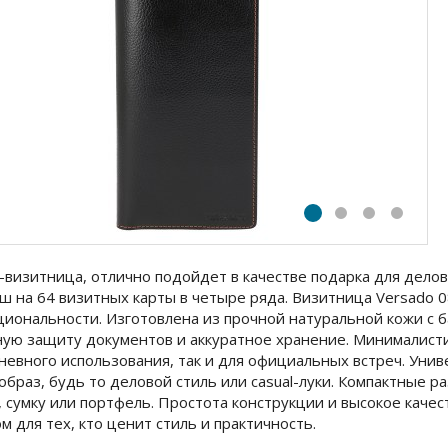
-визитница, отлично подойдет в качестве подарка для делово
ш на 64 визитных карты в четыре ряда. Визитница Versado 0
циональности. Изготовлена из прочной натуральной кожи с 
ую защиту документов и аккуратное хранение. Минималисти
невного использования, так и для официальных встреч. Уни
образ, будь то деловой стиль или casual-луки. Компактные 
, сумку или портфель. Простота конструкции и высокое каче
м для тех, кто ценит стиль и практичность.