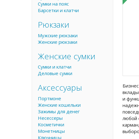
Сумки на пояс
Барсетки и клатчи
Рюкзаки
Мужские рюкзаки
Женские рюкзаки
Женские сумки
Сумки и клатчи
Деловые сумки
Аксессуары
Бизнес
вклады
Портмоне
и функ
Женские кошельки
надежн
Зажимы для денег
повсед
Несессеры
любой 
Косметички
карман
Монетницы
выборо
Ключницы