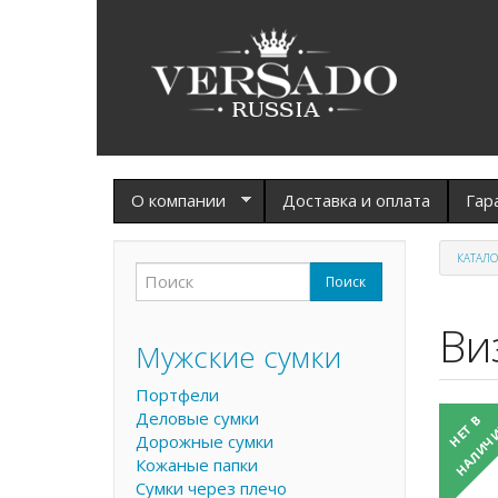
Перейти к основному содержанию
О компании
Доставка и оплата
Гар
КАТАЛО
Поиск
Форма поиска
Поиск
Ви
Мужские сумки
Портфели
Деловые сумки
Дорожные сумки
Кожаные папки
Сумки через плечо