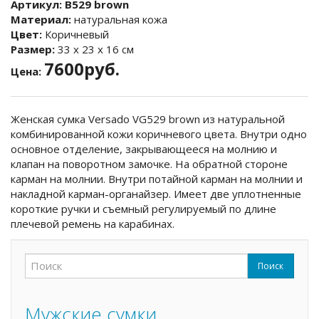
Артикул:
B529 brown
Материал:
натуральная кожа
Цвет:
Коричневый
Размер:
33 х 23 х 16 см
7600руб.
Цена:
Женская сумка Versado VG529 brown из натуральной
комбинированной кожи коричневого цвета. Внутри одно
основное отделение, закрывающееся на молнию и
клапан на поворотном замочке. На обратной стороне
карман на молнии. Внутри потайной карман на молнии и
накладной карман-органайзер. Имеет две уплотненные
короткие ручки и съемный регулируемый по длине
плечевой ремень на карабинах.
Поиск
Форма поиска
Поиск
Мужские сумки