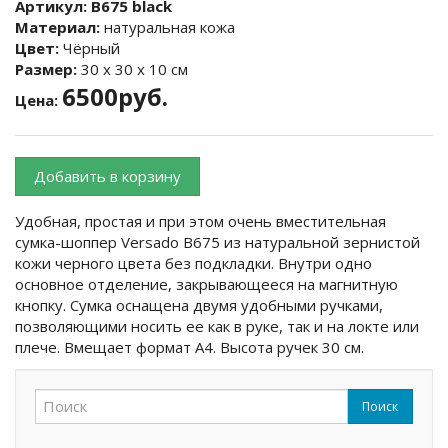
Артикул:
B675 black
Материал:
натуральная кожа
Цвет:
Чёрный
Размер:
30 х 30 х 10 см
6500руб.
Цена:
Добавить в корзину
Удобная, простая и при этом очень вместительная
сумка-шоппер Versado B675 из натуральной зернистой
кожи черного цвета без подкладки. Внутри одно
основное отделение, закрывающееся на магнитную
кнопку. Сумка оснащена двумя удобными ручками,
позволяющими носить ее как в руке, так и на локте или
плече. Вмещает формат А4. Высота ручек 30 см.
Поиск
Форма поиска
Поиск