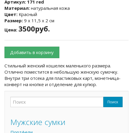
Артикул:
171 red
Материал:
натуральная кожа
Цвет:
Красный
Размер:
9 х 11,5 х 2 см
3500руб.
Цена:
Добавить в корзину
Стильный женский кошелек маленького размера.
Отлично поместится в небольшую женскую сумочку.
Внутри три отсека для пластиковых карт, монетница-
конверт на кнопке и отделение для купюр.
Поиск
Форма поиска
Поиск
Мужские сумки
Портфели