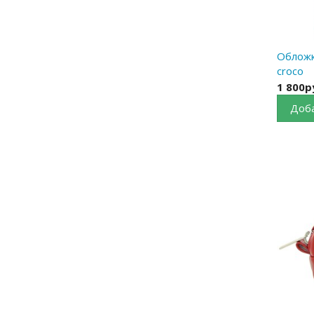
Обложк
croco
1 800р
Доба