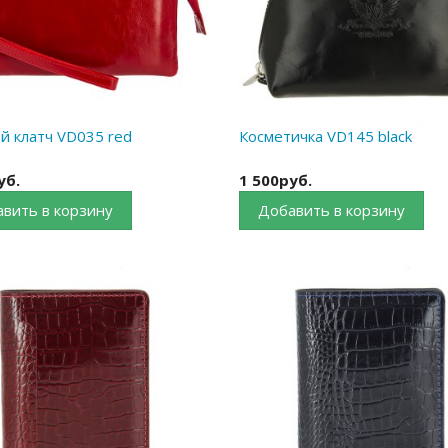
й клатч VD035 red
Косметичка VD145 black
уб.
1 500руб.
вить в корзину
Добавить в корзину