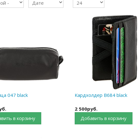
ца 047 black
Кардхолдер B684 black
уб.
2 500руб.
вить в корзину
Добавить в корзину