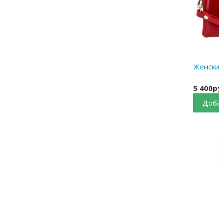
Женски
5 400р
Доба