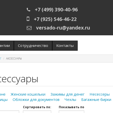
+7 (499) 390-40-96
+7 (925) 546-46-22
versado-ru@yandex.ru
антии
Сотрудничество
Контакты
Г
АКСЕССУАРЫ
сессуары
оне
Женские кошельки
Зажимы для денег
Несессеры
ницы
Обложки для документов
Чехлы
Багажные бирки
Сортировать по:
Показывать по