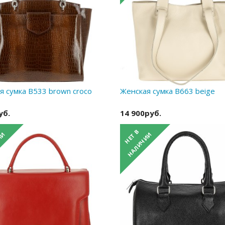
я сумка B533 brown croco
Женская сумка B663 beige
уб.
14 900руб.