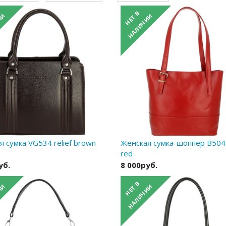
 сумка VG534 relief brown
Женская сумка-шоппер B504 r
red
уб.
8 000руб.