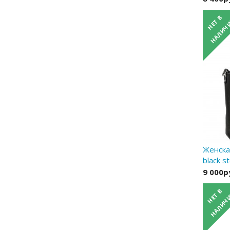
Женска
black s
9 000р