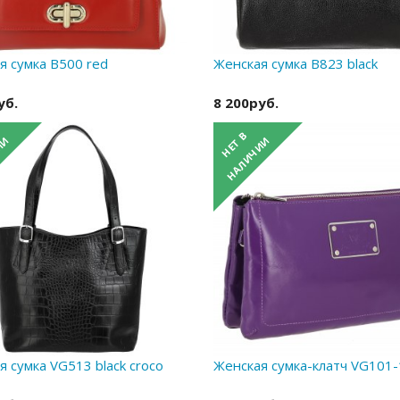
я сумка B500 red
Женская сумка B823 black
уб.
8 200руб.
 сумка VG513 black croco
Женская сумка-клатч VG101-1