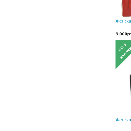
Женска
9 000р
Женская