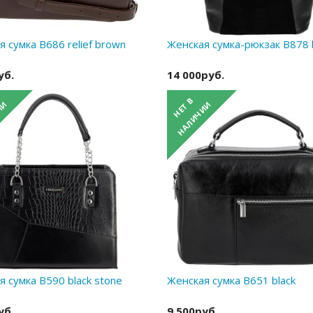
 сумка B686 relief brown
Женская сумка-рюкзак B878 
уб.
14 000руб.
 сумка B590 black stone
Женская сумка B651 black
уб.
9 500руб.