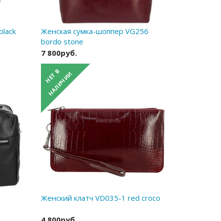
black
Женская сумка-шоппер VG256
bordo stone
7 800руб.
Женский клатч VD035-1 red croco
4 800руб.