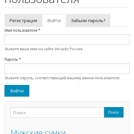
Регистрация
Войти
(активная
Забыли пароль?
Главные вкладки
вкладка)
Имя пользователя
*
Укажите ваше имя на сайте Versado Россия.
Пароль
*
Укажите пароль, соответствующий вашему имени пользователя.
Войти
Поиск
Форма поиска
Поиск
Мужские сумки